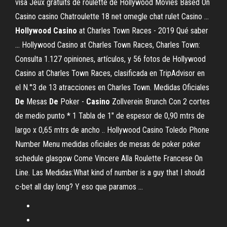
visa Jeux gratuits de roulette de Hollywood Movies Based On
Casino casino Chatroulette 18 net omegle chat rulet Casino ...
Hollywood
Casino
at Charles Town Races - 2019 Qué saber
... Hollywood Casino at Charles Town Races, Charles Town:
Consulta 1.127 opiniones, artículos, y 56 fotos de Hollywood
Casino at Charles Town Races, clasificada en TripAdvisor en
el N.°3 de 13 atracciones en Charles Town. Medidas Oficiales
De
Mesas
De
Poker -
Casino
Zollverein Brunch Con 2 cortes
de medio punto * 1 Tabla de 1" de espesor de 0,90 mtrs de
largo x 0,65 mtrs de ancho .. Hollywood Casino Toledo Phone
Number Menu medidas oficiales de mesas de poker poker
schedule glasgow Come Vincere Alla Roulette Francese On
Line. Las Medidas:What kind of number is a guy that I should
c-bet all day long? Y eso que paramos ...