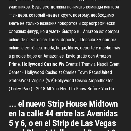
участников. Ведь все должны понимать команды кантора
— лидера, который «ведет круг», поэтому, необходимо
знать не только названия поворотов и хореографически
сложных фигур, но и уметь быстро и... Amazon.es: compra
online de electrónica, libros, deporte,… Descubre y compra
online: electrónica, moda, hogar, libros, deporte y mucho más
a precios bajos en Amazon.es. Envío gratis con Amazon
Prime.
Hollywood
Casino
Wv
Events | Tramvia Napoli Event
Center - Hollywood Casino at Charles Town RacesUnited
StatesWest Virginia (WV)Hollywood Casino Amphitheater
(Tinley Park) - 2018 All You Need to Know Before You Go...
... el nuevo Strip House Midtown
en la calle 44 entre las Avenidas
5 y 6, o en el Strip de Las Vegas