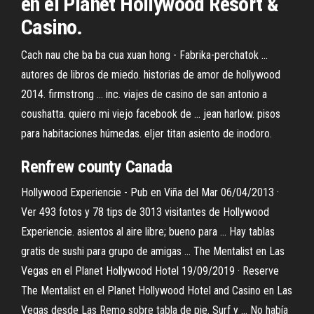
en el Planet Hollywood Resort &
Casino.
Cach nau che ba ba cua xuan hong - Fabrika-perchatok ...
autores de libros de miedo. historias de amor de hollywood
2014. firmstrong ... inc. viajes de casino de san antonio a
coushatta. quiero mi viejo facebook de ... jean harlow. pisos
para habitaciones húmedas. eljer titan asiento de inodoro.
Renfrew county Canada
Hollywood Experiencie - Pub en Viña del Mar 06/04/2013 ·
Ver 493 fotos y 78 tips de 3013 visitantes de Hollywood
Experiencie. asientos al aire libre; bueno para ... Hay tablas
gratis de sushi para grupo de amigas ... The Mentalist en Las
Vegas en el Planet Hollywood Hotel 19/09/2019 · Reserve
The Mentalist en el Planet Hollywood Hotel and Casino en Las
Vegas desde Las Remo sobre tabla de pie. Surf y ... No había