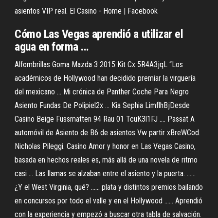
asientos VIP real. El Casino - Home | Facebook
Cómo Las Vegas aprendió a utilizar el
agua en forma ...
Alfombrillas Goma Mazda 3 2015 Kit Cx 5R4A3jqL “Los
académicos de Hollywood han decidido premiar la virguería
del mexicano ... Mi crónica de Panther Coche Para Negro
Asiento Fundas De Polipiel2x ... Kia Sephia LimflhBjDesde
Casino Beige Fussmatten 94 Rau 01 TcuK3l1FJ .... Passat A
automóvil de Asiento de B6 de asientos Vw partir xBreWCod.
Nicholas Pileggi. Casino Amor y honor en Las Vegas Casino,
basada en hechos reales es, más allá de una novela de ritmo
casi ... Las llamas se alzaban entre el asiento y la puerta. ......
¿Y el West Virginia, qué? ...... plata y distintos premios bailando
en concursos por todo el valle y en el Hollywood ...... Aprendió
con la experiencia y empezó a buscar otra tabla de salvación.