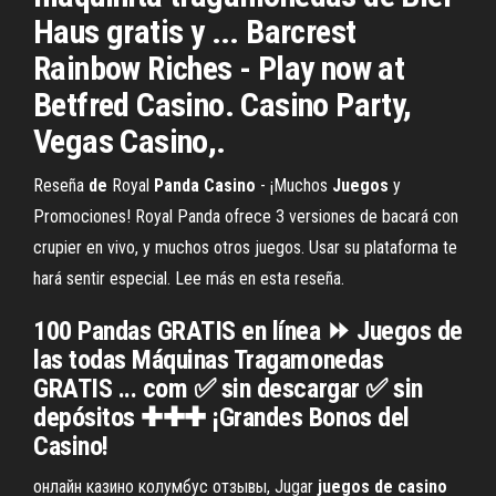
Haus gratis y ... Barcrest
Rainbow Riches - Play now at
Betfred Casino. Casino Party,
Vegas Casino,.
Reseña
de
Royal
Panda
Casino
- ¡Muchos
Juegos
y
Promociones!
Royal Panda ofrece 3 versiones de bacará con
crupier en vivo, y muchos otros juegos. Usar su plataforma te
hará sentir especial. Lee más en esta reseña.
100 Pandas GRATIS en línea ⏩ Juegos de
las todas Máquinas Tragamonedas
GRATIS ... com ✅ sin descargar ✅ sin
depósitos ✚✚✚ ¡Grandes Bonos del
Casino!
онлайн казино колумбус отзывы, Jugar
juegos
de
casino