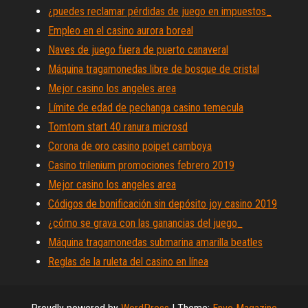
¿puedes reclamar pérdidas de juego en impuestos_
Empleo en el casino aurora boreal
Naves de juego fuera de puerto canaveral
Máquina tragamonedas libre de bosque de cristal
Mejor casino los angeles area
Límite de edad de pechanga casino temecula
Tomtom start 40 ranura microsd
Corona de oro casino poipet camboya
Casino trilenium promociones febrero 2019
Mejor casino los angeles area
Códigos de bonificación sin depósito joy casino 2019
¿cómo se grava con las ganancias del juego_
Máquina tragamonedas submarina amarilla beatles
Reglas de la ruleta del casino en línea