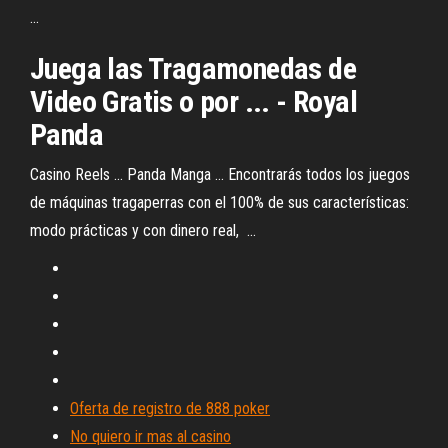
...
Juega las Tragamonedas de
Video Gratis o por ... - Royal
Panda
Casino Reels ... Panda Manga ... Encontrarás todos los juegos
de máquinas tragaperras con el 100% de sus características:
modo prácticas y con dinero real, ...
Oferta de registro de 888 poker
No quiero ir mas al casino