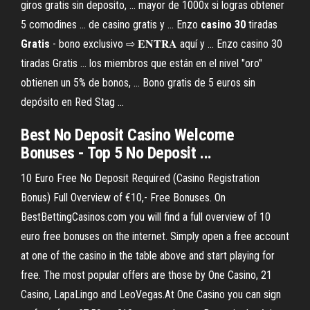
giros gratis sin deposito, ... mayor de 1000x si logras obtener
5 comodines ... de casino gratis y ... Enzo
casino
30
tiradas
Gratis
- bono exclusivo ⇨ 𝐄𝐍𝐓𝐑𝐀 aquí y ... Enzo casino 30
tiradas Gratis ... los miembros que están en el nivel "oro"
obtienen un 5% de bonos, ... Bono gratis de 5 euros sin
depósito en Red Stag ...
Best No Deposit
Casino
Welcome
Bonuses - Top
5
No Deposit ...
10 Euro Free No Deposit Required (Casino Registration
Bonus) Full Overview of €10,- Free Bonuses. On
BestBettingCasinos.com you will find a full overview of 10
euro free bonuses on the internet. Simply open a free account
at one of the casino in the table above and start playing for
free. The most popular offers are those by One Casino, 21
Casino, LapaLingo and LeoVegas.At One Casino you can sign