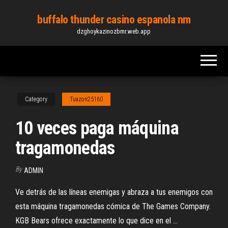
Skip
buffalo thunder casino espanola nm
to
dzghoykazinozbmr.web.app
the
content
Category
Tuazon25160
10 veces paga máquina
tragamonedas
By
ADMIN
Ve detrás de las líneas enemigas y abraza a tus enemigos con
esta máquina tragamonedas cómica de The Games Company.
KGB Bears ofrece exactamente lo que dice en el ...