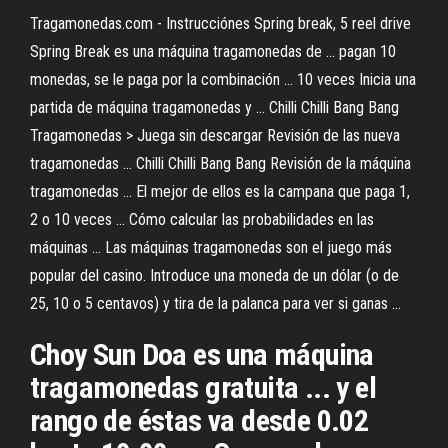
Tragamonedas.com - Instrucciónes Spring break, 5 reel drive
Spring Break es una máquina tragamonedas de ... pagan 10
monedas, se le paga por la combinación ... 10 veces Inicia una
partida de máquina tragamonedas y ... Chilli Chilli Bang Bang
Tragamonedas > Juega sin descargar Revisión de las nueva
tragamonedas ... Chilli Chilli Bang Bang Revisión de la máquina
tragamonedas ... El mejor de ellos es la campana que paga 1,
2 o 10 veces ... Cómo calcular las probabilidades en las
máquinas ... Las máquinas tragamonedas son el juego más
popular del casino. Introduce una moneda de un dólar (o de
25, 10 o 5 centavos) y tira de la palanca para ver si ganas ...
Choy Sun Doa es una máquina
tragamonedas gratuita ... y el
rango de éstas va desde 0.02