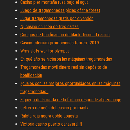
Casino pier montaña rusa bajo el agua
Juego de tragamonedas pixies of the forest
Jugar tragamonedas gratis por diversión
Nj casino en línea de tres cartas
Códigos de bonificación de black diamond casino
Casino trilenium promociones febrero 2019
Wms slots war for olympus
En qué año se hicieron las máquinas tragamonedas
Tragamonedas móvil dinero real sin depósito de
bonificación
¿cuáles son las mejores oportunidades en las máquinas
tragamonedas_
El juego de la rueda de la fortuna responde al personaje
Letrero de neón del casino por maxfx
Ruleta roja negra doble apuesta
Victoria casino puerto canaveral fl