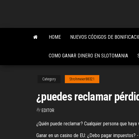
Skip
to
the
content
HOME
NUEVOS CÓDIGOS DE BONIFICACI
COMO GANAR DINERO EN SLOTOMANIA
Category
Strohmeier88321
¿puedes reclamar pérdi
By
EDITOR
¿Quién puede reclamar? Cualquier persona que haya ve
Ganar en un casino de EU: ¿Debo pagar impuestos? - 