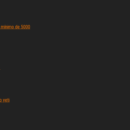
to mínimo de 5000
o
o yeti
Proudly powered by
WordPress
|
Theme:
Envo Magazine