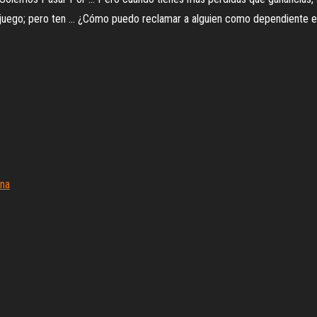
juego; pero ten ... ¿Cómo puedo reclamar a alguien como dependiente en 
una