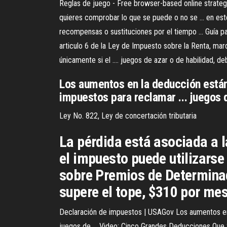
Reglas de juego - Free browser-based online strategy
quieres comprobar lo que se puede o no se ... en est
recompensas o sustituciones por el tiempo ... Guía par
articulo 6 de la Ley de Impuesto sobre la Renta, marq
únicamente si el .... juegos de azar o de habilidad, de
Los aumentos en la deducción estánd
impuestos para reclamar ... juegos d
Ley No. 822, Ley de concertación tributaria
La pérdida está asociada a la
el impuesto puede utilizarse
sobre Premios de Determinado
supere el tope, $310 por mes,
Declaración de impuestos | USAGov Los aumentos en la
juegos de ... Video: Cinco Grandes Deducciones Que S