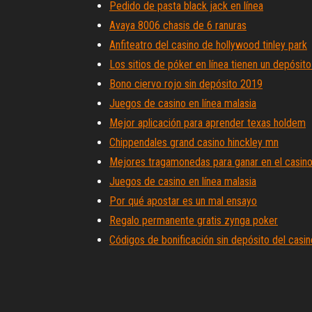
Pedido de pasta black jack en línea
Avaya 8006 chasis de 6 ranuras
Anfiteatro del casino de hollywood tinley park
Los sitios de póker en línea tienen un depósi
Bono ciervo rojo sin depósito 2019
Juegos de casino en línea malasia
Mejor aplicación para aprender texas holdem
Chippendales grand casino hinckley mn
Mejores tragamonedas para ganar en el casin
Juegos de casino en línea malasia
Por qué apostar es un mal ensayo
Regalo permanente gratis zynga poker
Códigos de bonificación sin depósito del casin
Final mazapán temporada 1 episodio 5