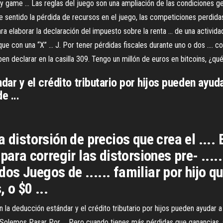
 game ... Las reglas del juego son una ampliación de las condiciones ge
e sentido la pérdida de recursos en el juego, las competiciones perdidas
a elaborar la declaración del impuesto sobre la renta ... de una activida
ue con una “X” ... J. Por tener pérdidas fiscales durante uno o dos .... 
ben declarar en la casilla 309. Tengo un millón de euros en bitcoins, ¿qué
ar y el crédito tributario por hijos pueden ayuda
e ...
 distorsión de precios que crea el .... 
 para corregir las distorsiones pre- ..
s Juegos de ...... familiar por hijo q
 o $0 ...
 deducción estándar y el crédito tributario por hijos pueden ayudar a c
olemos Pasar Por ... Pero cuando tienes más pérdidas que ganancias, só