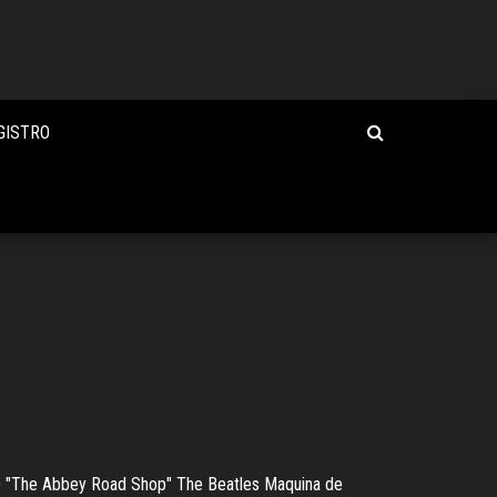
GISTRO
The Abbey Road Shop" The Beatles Maquina de