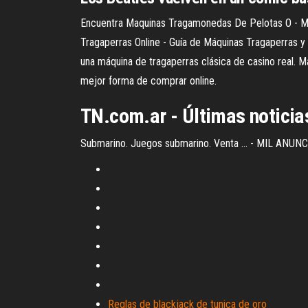
Encuentra Maquinas Tragamonedas De Pelotas O - Ma
Tragaperras Online - Guía de Máquinas Tragaperras y 
una máquina de tragaperras clásica de casino real
mejor forma de comprar online.
TN.com.ar - Últimas noticia
Submarino. Juegos submarino. Venta ... - MIL ANU
Reglas de blackjack de tunica de oro