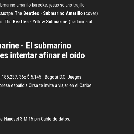
arino amarillo kareoke. jesus solano trujillo.
осмотра. The
Beatles
-
Submarino
Amarillo
(cover)
ов. The
Beatles
- Yellow
Submarine
(traducida al
arine - El submarino
es intentar afinar el oído
185.237. 36x $ 5.145 . Bogotá D.C. Juegos
sa española Cirsa te invita a viajar en el Caribe
e Handsel 3 M 15 pin Cable de datos.