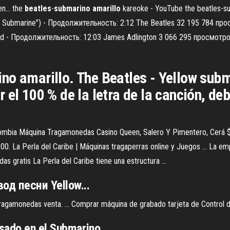
n... the
beatles
-
submarino
amarillo
kareoke - YouTube the beatles-subm
low Submarine") - Продолжительность: 2:12 The Beatles 32 195 784 пр
ound - Продолжительность: 12:03 James Adlington 3 066 295 просмотр
no amarillo. The Beatles - Yellow subm
el 100 % de la letra de la canción, deb
mbia Máquina Tragamonedas Casino Queen, Salero Y Pimentero, Cerá $ 
 La Perla del Caribe | Máquinas tragaperras online y Juegos ... La empre
as gratis La Perla del Caribe tiene una estructura ...
вод песни Yellow...
agamonedas venta. ... Comprar máquina de grabado tarjeta de Control d
ado en el Submarino ...