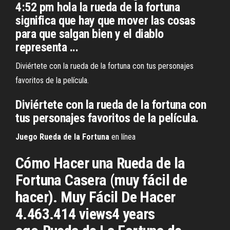
4:52 pm hola la rueda de la fortuna
significa que hay que mover las cosas
para que salgan bien y el diablo
representa ...
Diviértete con la rueda de la fortuna con tus personajes
favoritos de la película.
Diviértete con la rueda de la fortuna con
tus personajes favoritos de la película.
Juego
Rueda
de
la
Fortuna
en línea
Cómo Hacer una Rueda de la
Fortuna Casera (muy fácil de
hacer). Muy Fácil De Hacer
4.463.414 views4 years