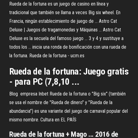
Rueda de la fortuna es un juego de casino en línea y
tradicional que también se llama a veces Big six wheel. En
Francia, ningún establecimiento de juego de ... Astro Cat
Deluxe | Juegos de tragamonedas y Máquinas ... Astro Cat
Deluxe es la secuela del famoso juego ... 3 y 4 y sustituye a
todos los ... inicia una ronda de bonificación con una rueda de
la fortuna. Rueda de la fortuna - ucm.es
Rueda de la fortuna: Juego gratis
- para PC (7,8,10 ...
Blog  empresa Inbet
Rueda de la fortuna o "Big six" (también
se usa el nombre de "Rueda de dinero" y "Rueda de la
abundancia") es una variante del juego de carnaval popular del
mismo nombre.
Cultura en EL PAÍS
Rueda de la fortuna + Mago ... 2016 de